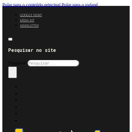
Pular para o conteúdo principal
Pular para o rodapé
GOOGLE NEWS
MÍDIA KIT
NEWSLETTER
Pesquisar no site
Pesquisar
×