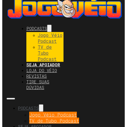
PODCASTS
Jogo Véio
Podcast
TV de
Tubo
Podcast
SEJA APOIADOR
LOJA DO VÉIO
REVISTAS
TIRE SUAS
DÚVIDAS
PODCASTS
Jogo Véio Podcast
TV de Tubo Podcast
SEJA APOIADOR