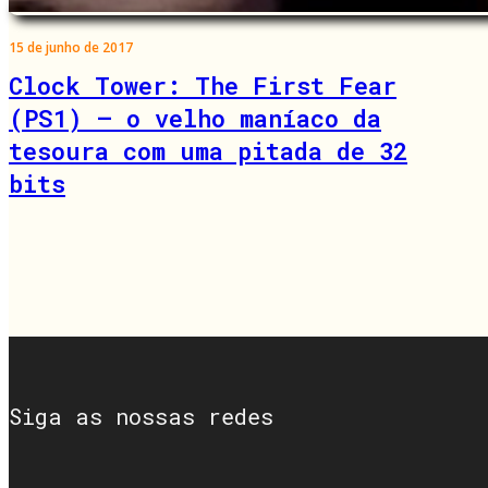
15 de junho de 2017
Clock Tower: The First Fear
(PS1) – o velho maníaco da
tesoura com uma pitada de 32
bits
Siga as nossas redes