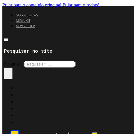
Pular para o conteúdo principal
Pular para o rodapé
GOOGLE NEWS
MÍDIA KIT
NEWSLETTER
Pesquisar no site
Pesquisar
×