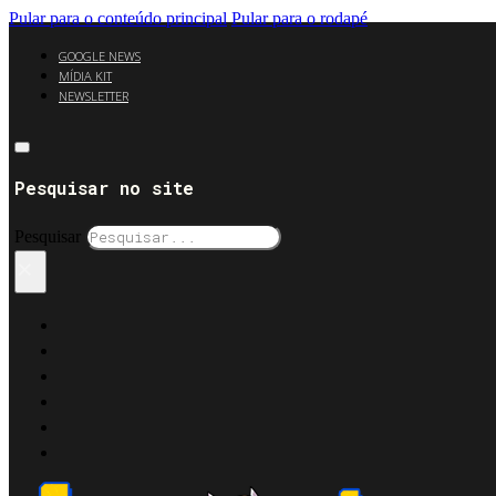
Pular para o conteúdo principal
Pular para o rodapé
GOOGLE NEWS
MÍDIA KIT
NEWSLETTER
Pesquisar no site
Pesquisar
×