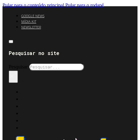
Pular para o conteúdo principal
Pular para o rodapé
GOOGLE NEWS
MÍDIA KIT
NEWSLETTER
Pesquisar no site
Pesquisar
×