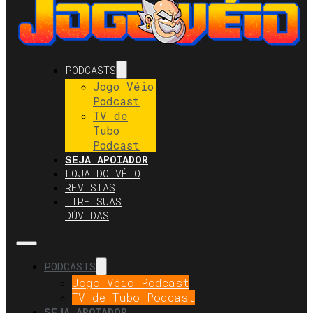
PODCASTS
Jogo Véio
Podcast
TV de
Tubo
Podcast
SEJA APOIADOR
LOJA DO VÉIO
REVISTAS
TIRE SUAS
DÚVIDAS
PODCASTS
Jogo Véio Podcast
TV de Tubo Podcast
SEJA APOIADOR