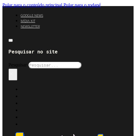
Pular para o conteúdo principal
Pular para o rodapé
GOOGLE NEWS
MÍDIA KIT
NEWSLETTER
Pesquisar no site
Pesquisar
×