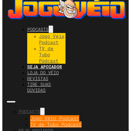
PODCASTS
Jogo Véio
Podcast
TV de
Tubo
Podcast
SEJA APOIADOR
LOJA DO VÉIO
REVISTAS
TIRE SUAS
DÚVIDAS
PODCASTS
Jogo Véio Podcast
TV de Tubo Podcast
SEJA APOIADOR