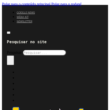
Pular para o conteúdo principal
Pular para o rodapé
GOOGLE NEWS
MÍDIA KIT
NEWSLETTER
Pesquisar no site
Pesquisar
×