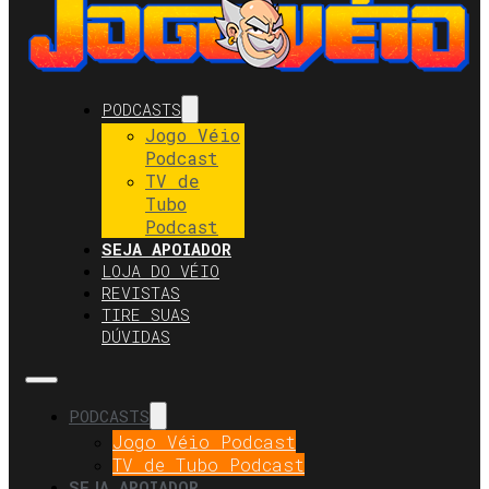
PODCASTS
Jogo Véio
Podcast
TV de
Tubo
Podcast
SEJA APOIADOR
LOJA DO VÉIO
REVISTAS
TIRE SUAS
DÚVIDAS
PODCASTS
Jogo Véio Podcast
TV de Tubo Podcast
SEJA APOIADOR