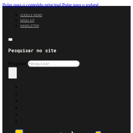
Pular para o conteúdo principal
Pular para o rodapé
GOOGLE NEWS
MÍDIA KIT
NEWSLETTER
Pesquisar no site
Pesquisar
×