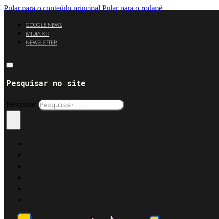
Pular para o conteúdo principal
Pular para o rodapé
GOOGLE NEWS
MÍDIA KIT
NEWSLETTER
Pesquisar no site
Pesquisar
×