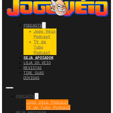
PODCASTS
Jogo Véio
Podcast
TV de
Tubo
Podcast
SEJA APOIADOR
LOJA DO VÉIO
REVISTAS
TIRE SUAS
DÚVIDAS
PODCASTS
Jogo Véio Podcast
TV de Tubo Podcast
SEJA APOIADOR