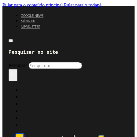
Pular para o conteúdo principal
Pular para o rodapé
GOOGLE NEWS
MÍDIA KIT
NEWSLETTER
Pesquisar no site
Pesquisar
×