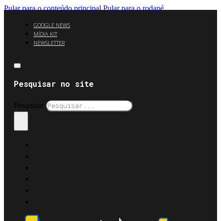
Pular para o conteúdo principal
Pular para o rodapé
GOOGLE NEWS
MÍDIA KIT
NEWSLETTER
Pesquisar no site
Pesquisar
×