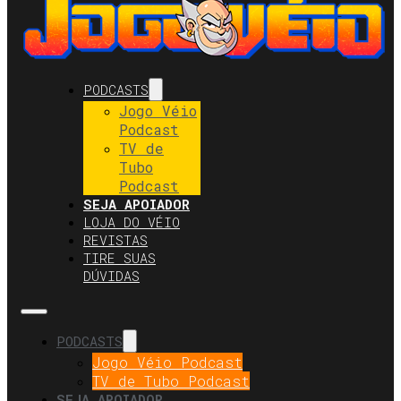
PODCASTS
Jogo Véio
Podcast
TV de
Tubo
Podcast
SEJA APOIADOR
LOJA DO VÉIO
REVISTAS
TIRE SUAS
DÚVIDAS
PODCASTS
Jogo Véio Podcast
TV de Tubo Podcast
SEJA APOIADOR