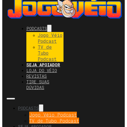
PODCASTS
Jogo Véio
Podcast
TV de
Tubo
Podcast
SEJA APOIADOR
LOJA DO VÉIO
REVISTAS
TIRE SUAS
DÚVIDAS
PODCASTS
Jogo Véio Podcast
TV de Tubo Podcast
SEJA APOIADOR