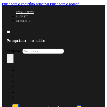
Pular para o conteúdo principal
Pular para o rodapé
GOOGLE NEWS
MÍDIA KIT
NEWSLETTER
Pesquisar no site
Pesquisar
×