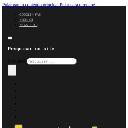
Pular para o conteúdo principal
Pular para o rodapé
GOOGLE NEWS
MÍDIA KIT
NEWSLETTER
Pesquisar no site
Pesquisar
×