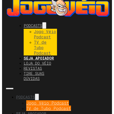
PODCASTS
Jogo Véio
Podcast
TV de
Tubo
Podcast
SEJA APOIADOR
LOJA DO VÉIO
REVISTAS
TIRE SUAS
DÚVIDAS
PODCASTS
Jogo Véio Podcast
TV de Tubo Podcast
SEJA APOIADOR