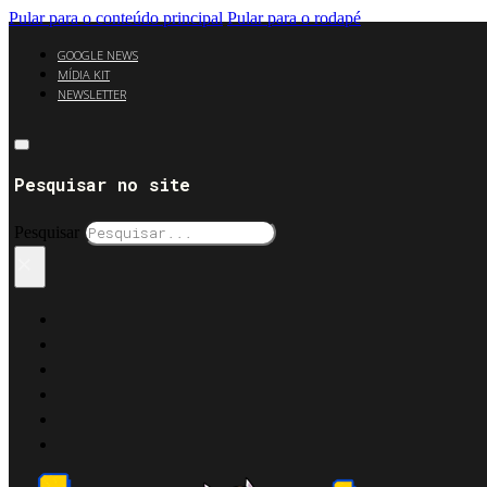
Pular para o conteúdo principal
Pular para o rodapé
GOOGLE NEWS
MÍDIA KIT
NEWSLETTER
Pesquisar no site
Pesquisar
×