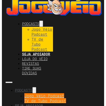
PODCASTS
Jogo Véio
Podcast
TV de
Tubo
Podcast
SEJA APOIADOR
LOJA DO VÉIO
REVISTAS
TIRE SUAS
DÚVIDAS
PODCASTS
Jogo Véio Podcast
TV de Tubo Podcast
SEJA APOIADOR