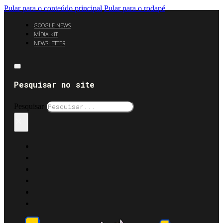
Pular para o conteúdo principal
Pular para o rodapé
GOOGLE NEWS
MÍDIA KIT
NEWSLETTER
Pesquisar no site
Pesquisar
×