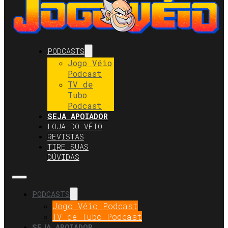
PODCASTS
Jogo Véio
Podcast
TV de
Tubo
Podcast
SEJA APOIADOR
LOJA DO VÉIO
REVISTAS
TIRE SUAS
DÚVIDAS
PODCASTS
Jogo Véio Podcast
TV de Tubo Podcast
SEJA APOIADOR