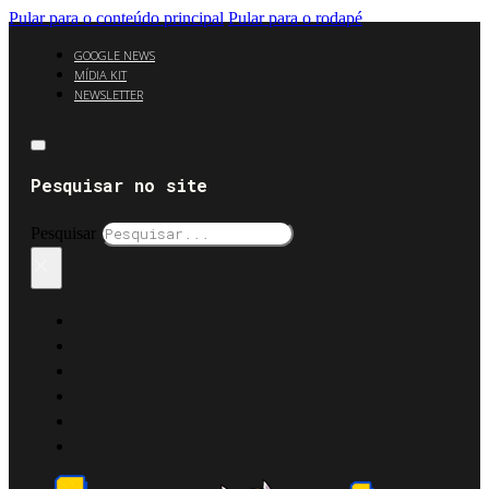
Pular para o conteúdo principal
Pular para o rodapé
GOOGLE NEWS
MÍDIA KIT
NEWSLETTER
Pesquisar no site
Pesquisar
×