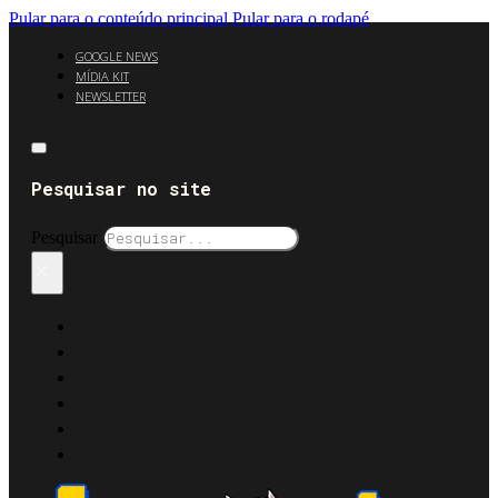
Pular para o conteúdo principal
Pular para o rodapé
GOOGLE NEWS
MÍDIA KIT
NEWSLETTER
Pesquisar no site
Pesquisar
×