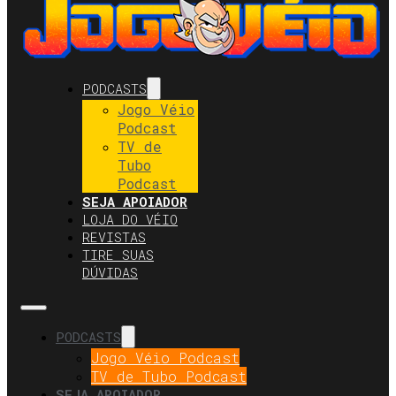
PODCASTS
Jogo Véio
Podcast
TV de
Tubo
Podcast
SEJA APOIADOR
LOJA DO VÉIO
REVISTAS
TIRE SUAS
DÚVIDAS
PODCASTS
Jogo Véio Podcast
TV de Tubo Podcast
SEJA APOIADOR