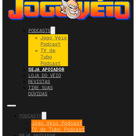
PODCASTS
Jogo Véio
Podcast
TV de
Tubo
Podcast
SEJA APOIADOR
LOJA DO VÉIO
REVISTAS
TIRE SUAS
DÚVIDAS
PODCASTS
Jogo Véio Podcast
TV de Tubo Podcast
SEJA APOIADOR