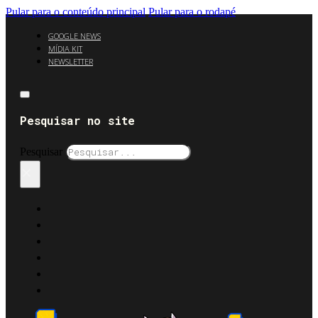
Pular para o conteúdo principal
Pular para o rodapé
GOOGLE NEWS
MÍDIA KIT
NEWSLETTER
Pesquisar no site
Pesquisar
×