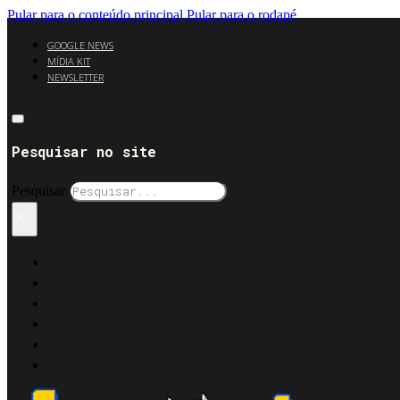
Pular para o conteúdo principal
Pular para o rodapé
GOOGLE NEWS
MÍDIA KIT
NEWSLETTER
Pesquisar no site
Pesquisar
×