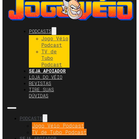
PODCASTS
Jogo Véio
Podcast
TV de
Tubo
Podcast
SEJA APOIADOR
LOJA DO VÉIO
REVISTAS
TIRE SUAS
DÚVIDAS
PODCASTS
Jogo Véio Podcast
TV de Tubo Podcast
SEJA APOIADOR