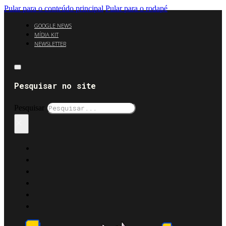
Pular para o conteúdo principal
Pular para o rodapé
GOOGLE NEWS
MÍDIA KIT
NEWSLETTER
Pesquisar no site
Pesquisar
×