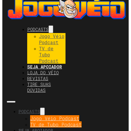
PODCASTS
Jogo Véio
Podcast
TV de
Tubo
Podcast
SEJA APOIADOR
LOJA DO VÉIO
REVISTAS
TIRE SUAS
DÚVIDAS
PODCASTS
Jogo Véio Podcast
TV de Tubo Podcast
SEJA APOIADOR