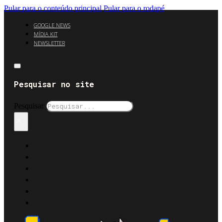
Pular para o conteúdo principal
Pular para o rodapé
GOOGLE NEWS
MÍDIA KIT
NEWSLETTER
Pesquisar no site
Pesquisar
×