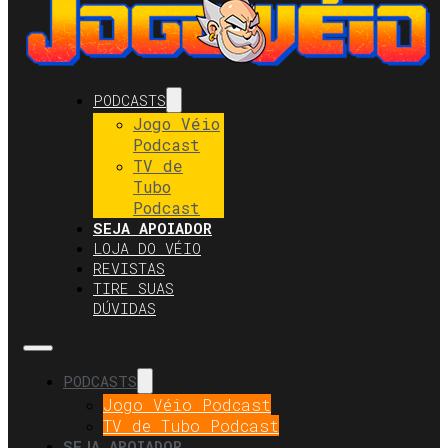
PODCASTS
Jogo Véio
Podcast
TV de
Tubo
Podcast
SEJA APOIADOR
LOJA DO VÉIO
REVISTAS
TIRE SUAS
DÚVIDAS
PODCASTS
Jogo Véio Podcast
TV de Tubo Podcast
SEJA APOIADOR