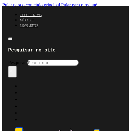
Pular para o conteúdo principal
Pular para o rodapé
GOOGLE NEWS
MÍDIA KIT
NEWSLETTER
Pesquisar no site
Pesquisar
×