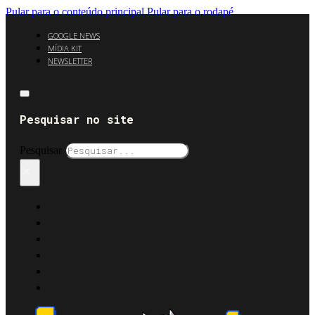
Pular para o conteúdo principal
Pular para o rodapé
GOOGLE NEWS
MÍDIA KIT
NEWSLETTER
Pesquisar no site
Pesquisar
×