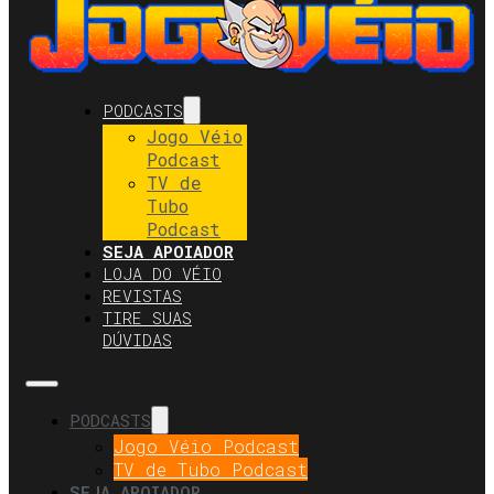
PODCASTS
Jogo Véio
Podcast
TV de
Tubo
Podcast
SEJA APOIADOR
LOJA DO VÉIO
REVISTAS
TIRE SUAS
DÚVIDAS
PODCASTS
Jogo Véio Podcast
TV de Tubo Podcast
SEJA APOIADOR