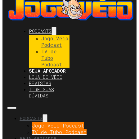
PODCASTS
Jogo Véio
Podcast
TV de
Tubo
Podcast
SEJA APOIADOR
LOJA DO VÉIO
REVISTAS
TIRE SUAS
DÚVIDAS
PODCASTS
Jogo Véio Podcast
TV de Tubo Podcast
SEJA APOIADOR