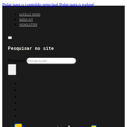
Pular para o conteúdo principal
Pular para o rodapé
GOOGLE NEWS
MÍDIA KIT
NEWSLETTER
Pesquisar no site
Pesquisar
×