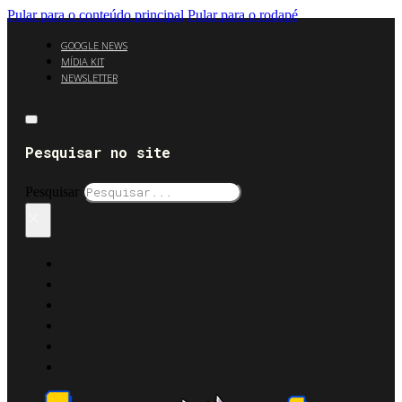
Pular para o conteúdo principal
Pular para o rodapé
GOOGLE NEWS
MÍDIA KIT
NEWSLETTER
Pesquisar no site
Pesquisar
×