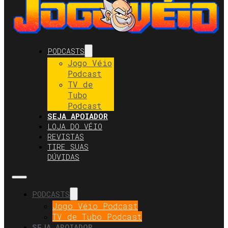
PODCASTS
Jogo Véio
Podcast
TV de
Tubo
Podcast
SEJA APOIADOR
LOJA DO VÉIO
REVISTAS
TIRE SUAS
DÚVIDAS
PODCASTS
Jogo Véio Podcast
TV de Tubo Podcast
SEJA APOIADOR