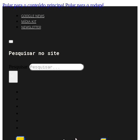
Pular para o conteúdo principal
Pular para o rodapé
GOOGLE NEWS
MÍDIA KIT
NEWSLETTER
Pesquisar no site
Pesquisar
×