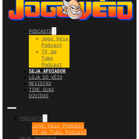
PODCASTS
Jogo Véio
Podcast
TV de
Tubo
Podcast
SEJA APOIADOR
LOJA DO VÉIO
REVISTAS
TIRE SUAS
DÚVIDAS
PODCASTS
Jogo Véio Podcast
TV de Tubo Podcast
SEJA APOIADOR