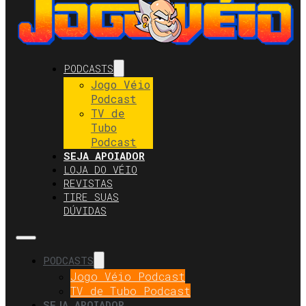
PODCASTS
Jogo Véio
Podcast
TV de
Tubo
Podcast
SEJA APOIADOR
LOJA DO VÉIO
REVISTAS
TIRE SUAS
DÚVIDAS
PODCASTS
Jogo Véio Podcast
TV de Tubo Podcast
SEJA APOIADOR