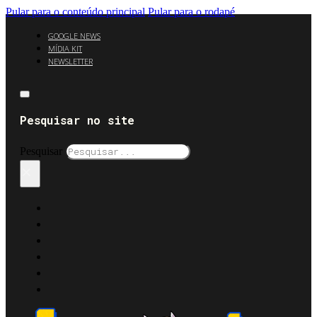
Pular para o conteúdo principal
Pular para o rodapé
GOOGLE NEWS
MÍDIA KIT
NEWSLETTER
Pesquisar no site
Pesquisar
×