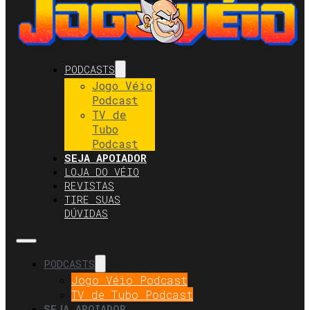
PODCASTS
Jogo Véio
Podcast
TV de
Tubo
Podcast
SEJA APOIADOR
LOJA DO VÉIO
REVISTAS
TIRE SUAS
DÚVIDAS
PODCASTS
Jogo Véio Podcast
TV de Tubo Podcast
SEJA APOIADOR