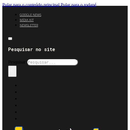
Pular para o conteúdo principal
Pular para o rodapé
GOOGLE NEWS
MÍDIA KIT
NEWSLETTER
Pesquisar no site
Pesquisar
×