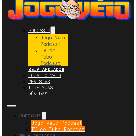
PODCASTS
Jogo Véio
Podcast
TV de
Tubo
Podcast
SEJA APOIADOR
LOJA DO VÉIO
REVISTAS
TIRE SUAS
DÚVIDAS
PODCASTS
Jogo Véio Podcast
TV de Tubo Podcast
SEJA APOIADOR