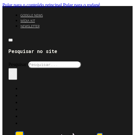
Pular para o conteúdo principal
Pular para o rodapé
GOOGLE NEWS
MÍDIA KIT
NEWSLETTER
Pesquisar no site
Pesquisar
×