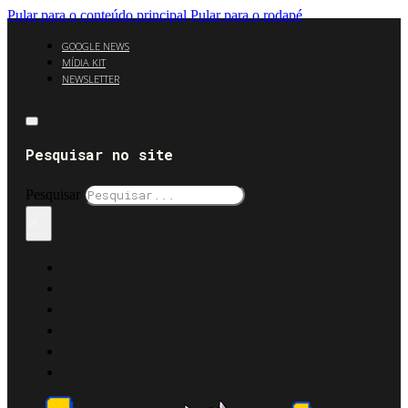
Pular para o conteúdo principal
Pular para o rodapé
GOOGLE NEWS
MÍDIA KIT
NEWSLETTER
Pesquisar no site
Pesquisar
×