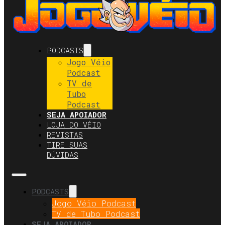
PODCASTS
Jogo Véio
Podcast
TV de
Tubo
Podcast
SEJA APOIADOR
LOJA DO VÉIO
REVISTAS
TIRE SUAS
DÚVIDAS
PODCASTS
Jogo Véio Podcast
TV de Tubo Podcast
SEJA APOIADOR