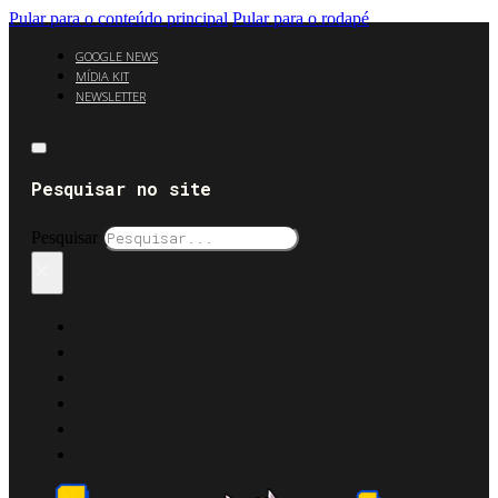
Pular para o conteúdo principal
Pular para o rodapé
GOOGLE NEWS
MÍDIA KIT
NEWSLETTER
Pesquisar no site
Pesquisar
×