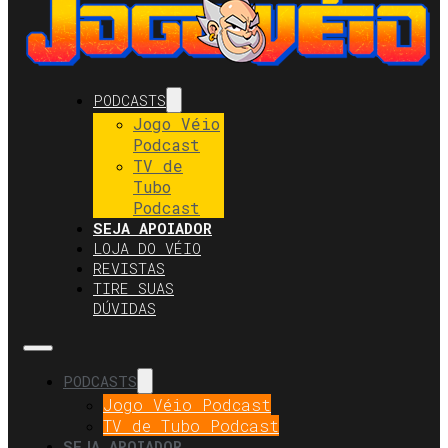
PODCASTS
Jogo Véio
Podcast
TV de
Tubo
Podcast
SEJA APOIADOR
LOJA DO VÉIO
REVISTAS
TIRE SUAS
DÚVIDAS
PODCASTS
Jogo Véio Podcast
TV de Tubo Podcast
SEJA APOIADOR