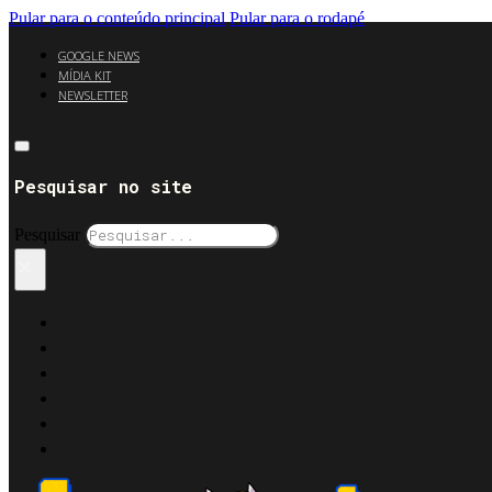
Pular para o conteúdo principal
Pular para o rodapé
GOOGLE NEWS
MÍDIA KIT
NEWSLETTER
Pesquisar no site
Pesquisar
×