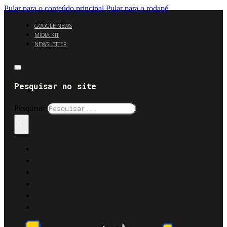
Pular para o conteúdo principal
Pular para o rodapé
GOOGLE NEWS
MÍDIA KIT
NEWSLETTER
Pesquisar no site
Pesquisar
×