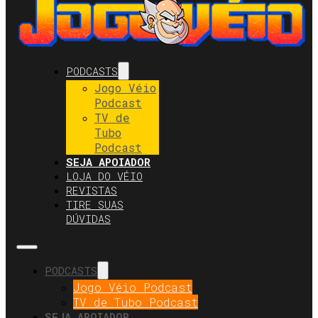
PODCASTS
Jogo Véio
Podcast
TV de
Tubo
Podcast
SEJA APOIADOR
LOJA DO VÉIO
REVISTAS
TIRE SUAS
DÚVIDAS
PODCASTS
Jogo Véio Podcast
TV de Tubo Podcast
SEJA APOIADOR