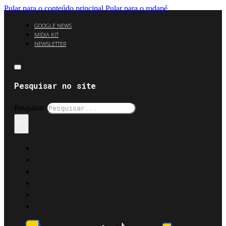
Pular para o conteúdo principal
Pular para o rodapé
GOOGLE NEWS
MÍDIA KIT
NEWSLETTER
Pesquisar no site
Pesquisar
×