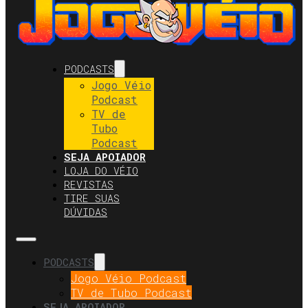
PODCASTS
Jogo Véio
Podcast
TV de
Tubo
Podcast
SEJA APOIADOR
LOJA DO VÉIO
REVISTAS
TIRE SUAS
DÚVIDAS
PODCASTS
Jogo Véio Podcast
TV de Tubo Podcast
SEJA APOIADOR