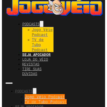
PODCASTS
Jogo Véio
Podcast
TV de
Tubo
Podcast
SEJA APOIADOR
LOJA DO VÉIO
REVISTAS
TIRE SUAS
DÚVIDAS
PODCASTS
Jogo Véio Podcast
TV de Tubo Podcast
SEJA APOIADOR