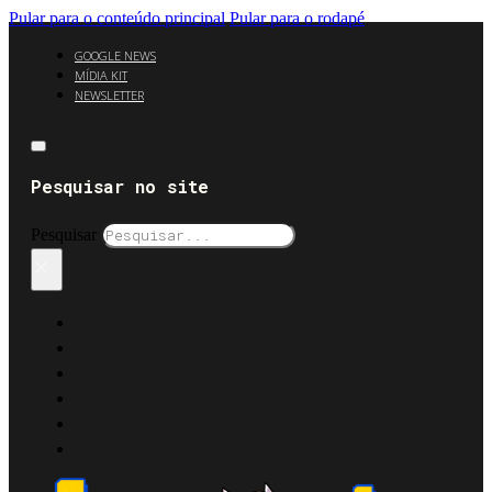
Pular para o conteúdo principal
Pular para o rodapé
GOOGLE NEWS
MÍDIA KIT
NEWSLETTER
Pesquisar no site
Pesquisar
×