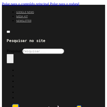
Pular para o conteúdo principal
Pular para o rodapé
GOOGLE NEWS
MÍDIA KIT
NEWSLETTER
Pesquisar no site
Pesquisar
×