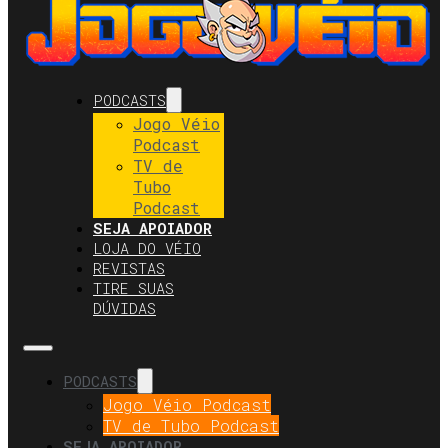
PODCASTS
Jogo Véio
Podcast
TV de
Tubo
Podcast
SEJA APOIADOR
LOJA DO VÉIO
REVISTAS
TIRE SUAS
DÚVIDAS
PODCASTS
Jogo Véio Podcast
TV de Tubo Podcast
SEJA APOIADOR