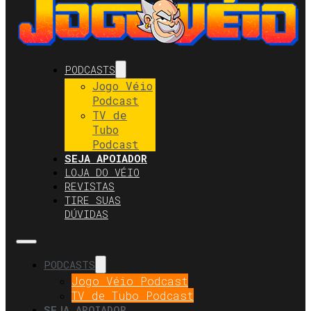
PODCASTS
Jogo Véio
Podcast
TV de
Tubo
Podcast
SEJA APOIADOR
LOJA DO VÉIO
REVISTAS
TIRE SUAS
DÚVIDAS
PODCASTS
Jogo Véio Podcast
TV de Tubo Podcast
SEJA APOIADOR