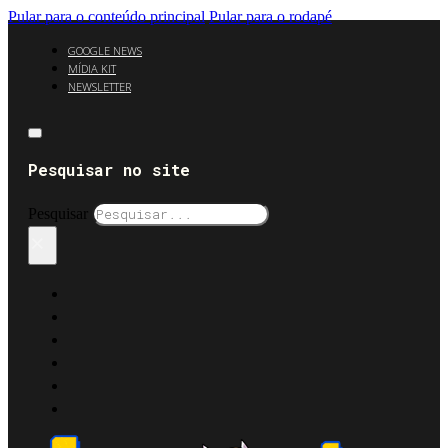
Pular para o conteúdo principal
Pular para o rodapé
GOOGLE NEWS
MÍDIA KIT
NEWSLETTER
Pesquisar no site
Pesquisar
×