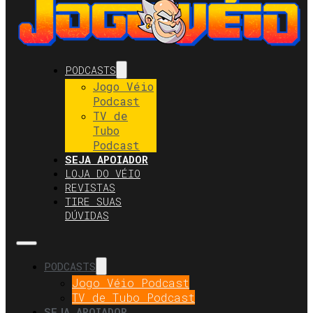
PODCASTS
Jogo Véio
Podcast
TV de
Tubo
Podcast
SEJA APOIADOR
LOJA DO VÉIO
REVISTAS
TIRE SUAS
DÚVIDAS
PODCASTS
Jogo Véio Podcast
TV de Tubo Podcast
SEJA APOIADOR