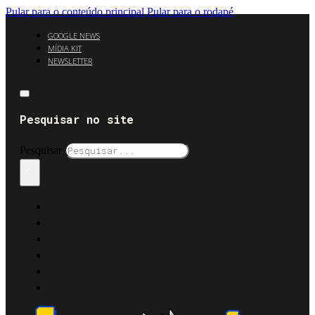
Pular para o conteúdo principal
Pular para o rodapé
GOOGLE NEWS
MÍDIA KIT
NEWSLETTER
Pesquisar no site
Pesquisar
×