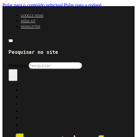
Pular para o conteúdo principal
Pular para o rodapé
GOOGLE NEWS
MÍDIA KIT
NEWSLETTER
Pesquisar no site
Pesquisar
×