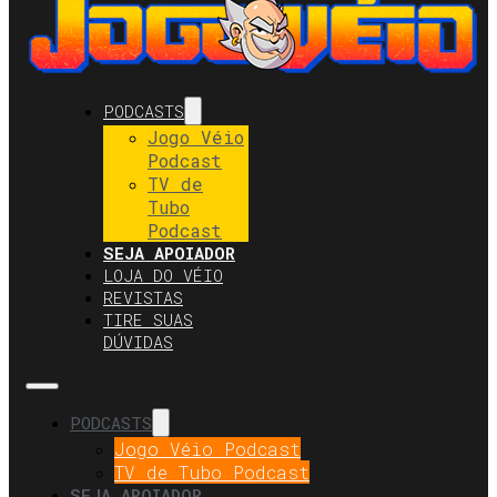
PODCASTS
Jogo Véio
Podcast
TV de
Tubo
Podcast
SEJA APOIADOR
LOJA DO VÉIO
REVISTAS
TIRE SUAS
DÚVIDAS
PODCASTS
Jogo Véio Podcast
TV de Tubo Podcast
SEJA APOIADOR