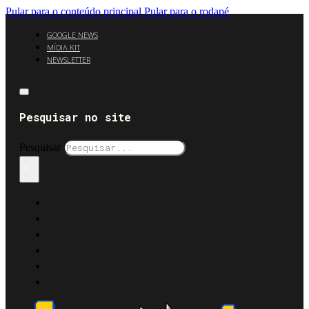
Pular para o conteúdo principal
Pular para o rodapé
GOOGLE NEWS
MÍDIA KIT
NEWSLETTER
Pesquisar no site
Pesquisar
×