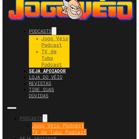
PODCASTS
Jogo Véio
Podcast
TV de
Tubo
Podcast
SEJA APOIADOR
LOJA DO VÉIO
REVISTAS
TIRE SUAS
DÚVIDAS
PODCASTS
Jogo Véio Podcast
TV de Tubo Podcast
SEJA APOIADOR