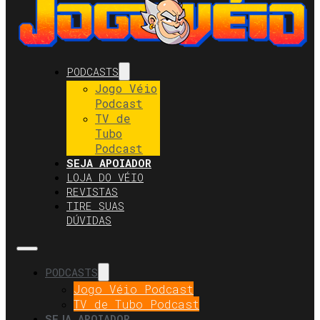
PODCASTS
Jogo Véio
Podcast
TV de
Tubo
Podcast
SEJA APOIADOR
LOJA DO VÉIO
REVISTAS
TIRE SUAS
DÚVIDAS
PODCASTS
Jogo Véio Podcast
TV de Tubo Podcast
SEJA APOIADOR