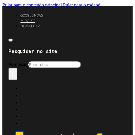
Pular para o conteúdo principal
Pular para o rodapé
GOOGLE NEWS
MÍDIA KIT
NEWSLETTER
Pesquisar no site
Pesquisar
×