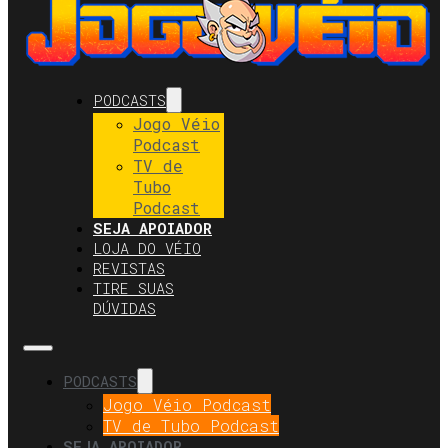
PODCASTS
Jogo Véio
Podcast
TV de
Tubo
Podcast
SEJA APOIADOR
LOJA DO VÉIO
REVISTAS
TIRE SUAS
DÚVIDAS
PODCASTS
Jogo Véio Podcast
TV de Tubo Podcast
SEJA APOIADOR