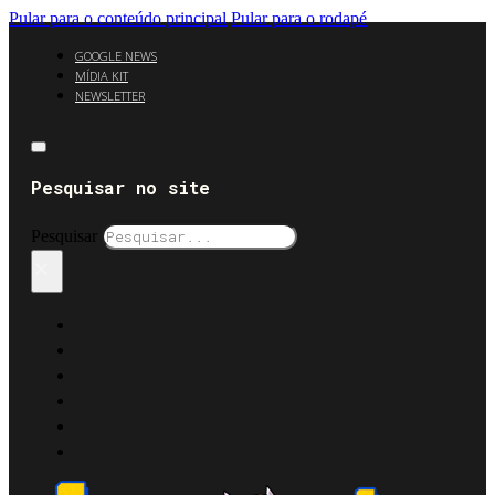
Pular para o conteúdo principal
Pular para o rodapé
GOOGLE NEWS
MÍDIA KIT
NEWSLETTER
Pesquisar no site
Pesquisar
×