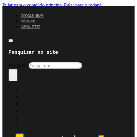
Pular para o conteúdo principal
Pular para o rodapé
GOOGLE NEWS
MÍDIA KIT
NEWSLETTER
Pesquisar no site
Pesquisar
×