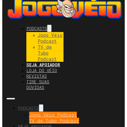
PODCASTS
Jogo Véio
Podcast
TV de
Tubo
Podcast
SEJA APOIADOR
LOJA DO VÉIO
REVISTAS
TIRE SUAS
DÚVIDAS
PODCASTS
Jogo Véio Podcast
TV de Tubo Podcast
SEJA APOIADOR