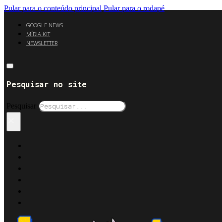
Pular para o conteúdo principal
Pular para o rodapé
GOOGLE NEWS
MÍDIA KIT
NEWSLETTER
Pesquisar no site
Pesquisar
×