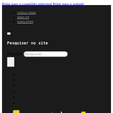
Pular para o conteúdo principal
Pular para o rodapé
GOOGLE NEWS
MÍDIA KIT
NEWSLETTER
Pesquisar no site
Pesquisar
×