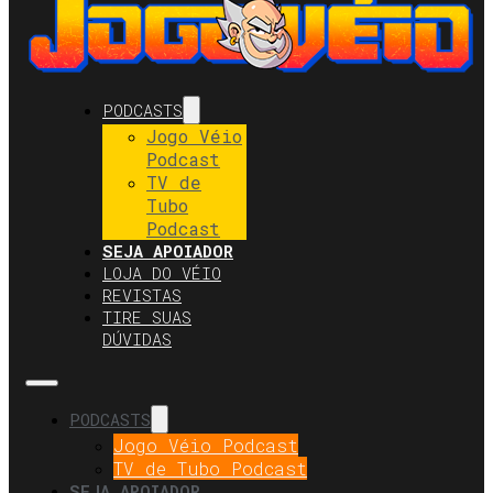
PODCASTS
Jogo Véio
Podcast
TV de
Tubo
Podcast
SEJA APOIADOR
LOJA DO VÉIO
REVISTAS
TIRE SUAS
DÚVIDAS
PODCASTS
Jogo Véio Podcast
TV de Tubo Podcast
SEJA APOIADOR