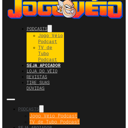
PODCASTS
Jogo Véio
Podcast
TV de
Tubo
Podcast
SEJA APOIADOR
LOJA DO VÉIO
REVISTAS
TIRE SUAS
DÚVIDAS
PODCASTS
Jogo Véio Podcast
TV de Tubo Podcast
SEJA APOIADOR