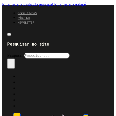
Pular para o conteúdo principal
Pular para o rodapé
GOOGLE NEWS
MÍDIA KIT
NEWSLETTER
Pesquisar no site
Pesquisar
×