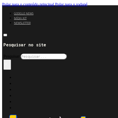
Pular para o conteúdo principal
Pular para o rodapé
GOOGLE NEWS
MÍDIA KIT
NEWSLETTER
Pesquisar no site
Pesquisar
×