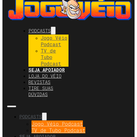
PODCASTS
Jogo Véio
Podcast
TV de
Tubo
Podcast
SEJA APOIADOR
LOJA DO VÉIO
REVISTAS
TIRE SUAS
DÚVIDAS
PODCASTS
Jogo Véio Podcast
TV de Tubo Podcast
SEJA APOIADOR