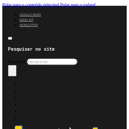
Pular para o conteúdo principal
Pular para o rodapé
GOOGLE NEWS
MÍDIA KIT
NEWSLETTER
Pesquisar no site
Pesquisar
×