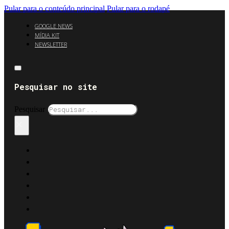
Pular para o conteúdo principal
Pular para o rodapé
GOOGLE NEWS
MÍDIA KIT
NEWSLETTER
Pesquisar no site
Pesquisar
×