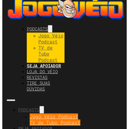
PODCASTS
Jogo Véio
Podcast
TV de
Tubo
Podcast
SEJA APOIADOR
LOJA DO VÉIO
REVISTAS
TIRE SUAS
DÚVIDAS
PODCASTS
Jogo Véio Podcast
TV de Tubo Podcast
SEJA APOIADOR