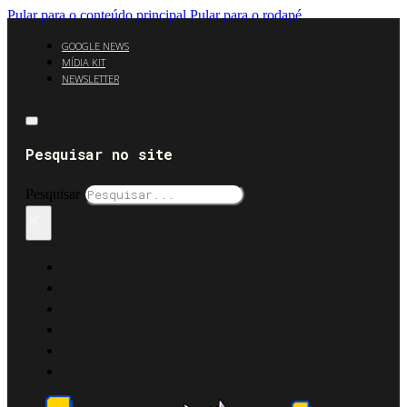
Pular para o conteúdo principal
Pular para o rodapé
GOOGLE NEWS
MÍDIA KIT
NEWSLETTER
Pesquisar no site
Pesquisar
×