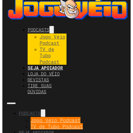
PODCASTS
Jogo Véio
Podcast
TV de
Tubo
Podcast
SEJA APOIADOR
LOJA DO VÉIO
REVISTAS
TIRE SUAS
DÚVIDAS
PODCASTS
Jogo Véio Podcast
TV de Tubo Podcast
SEJA APOIADOR