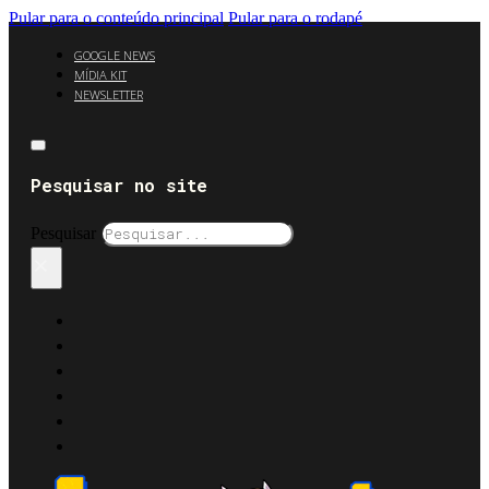
Pular para o conteúdo principal
Pular para o rodapé
GOOGLE NEWS
MÍDIA KIT
NEWSLETTER
Pesquisar no site
Pesquisar
×