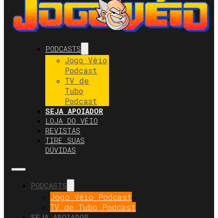
PODCASTS
Jogo Véio
Podcast
TV de
Tubo
Podcast
SEJA APOIADOR
LOJA DO VÉIO
REVISTAS
TIRE SUAS
DÚVIDAS
PODCASTS
Jogo Véio Podcast
TV de Tubo Podcast
SEJA APOIADOR